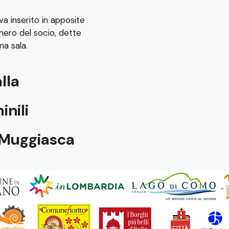
va inserito in apposite
umero del socio, dette
ma sala.
alla
inili
a Muggiasca