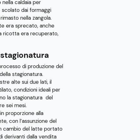
o nella caldaia per
o scolato dai formaggi
 rimasto nella zangola.
nte era sprecato, anche
la ricotta era recuperato,
 stagionatura
l processo di produzione del
della stagionatura.
e alte sui due lati, il
lato, condizioni ideali per
no la stagionatura del
e sei mesi.
o in proporzione alla
te, con l’assunzione del
n cambio del latte portato
ldi derivanti dalla vendita