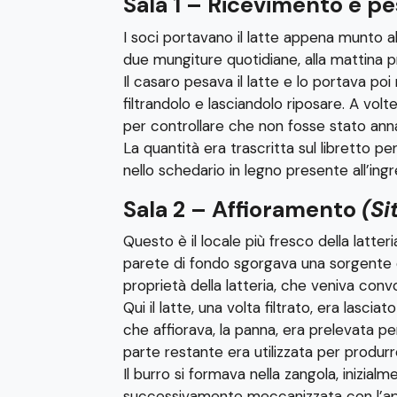
Sala 1 – Ricevimento e p
I soci portavano il latte appena munto all
due mungiture quotidiane, alla mattina pr
Il casaro pesava il latte e lo portava poi n
filtrandolo e lasciandolo riposare. A volt
per controllare che non fosse stato an
La quantità era trascritta sul libretto pe
nello schedario in legno presente all’ingre
Sala 2 – Affioramento
(Si
Questo è il locale più fresco della latteria
parete di fondo sgorgava una sorgente 
proprietà della latteria, che veniva conv
Qui il latte, una volta filtrato, era lascia
che affiorava, la panna, era prelevata per
parte restante era utilizzata per produrr
Il burro si formava nella zangola, inizia
successivamente meccanizzata con l’ap