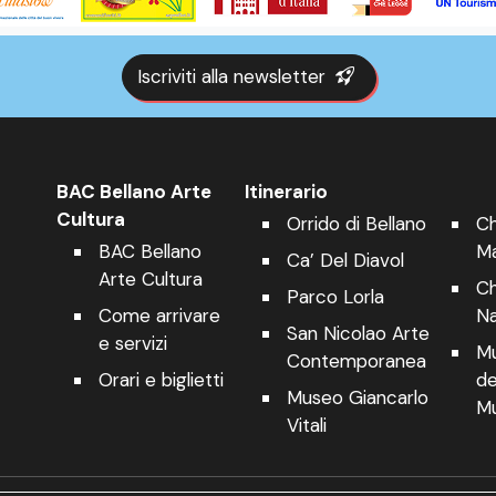
Iscriviti alla newsletter
BAC Bellano Arte
Itinerario
Cultura
Orrido di Bellano
Ch
BAC Bellano
Ma
Ca’ Del Diavol
Arte Cultura
Ch
Parco Lorla
Come arrivare
Na
San Nicolao Arte
e servizi
Mu
Contemporanea
Orari e biglietti
de
Museo Giancarlo
Mu
Vitali