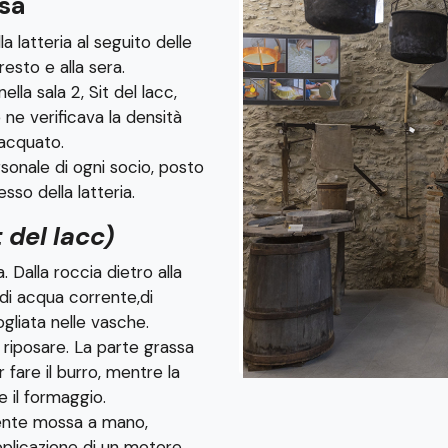
esa
a latteria al seguito delle
esto e alla sera.
ella sala 2, Sit del lacc,
e ne verificava la densità
nacquato.
rsonale di ogni socio, posto
sso della latteria.
t del lacc)
. Dalla roccia dietro alla
di acqua corrente,di
ogliata nelle vasche.
to riposare. La parte grassa
 fare il burro, mentre la
e il formaggio.
lmente mossa a mano,
plicazione di un motore