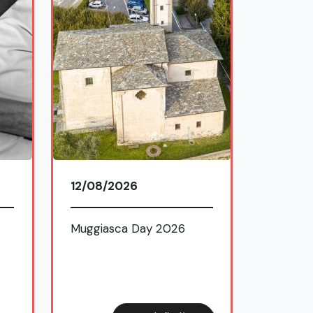
01/09/
Bellano 
Fede –
2026
12/08/2026
Muggiasca Day 2026