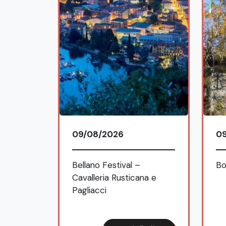
09/08/2026
0
la
Bellano Festival –
Bo
tti e i
Cavalleria Rusticana e
monio
Pagliacci
TA. Arte
 e