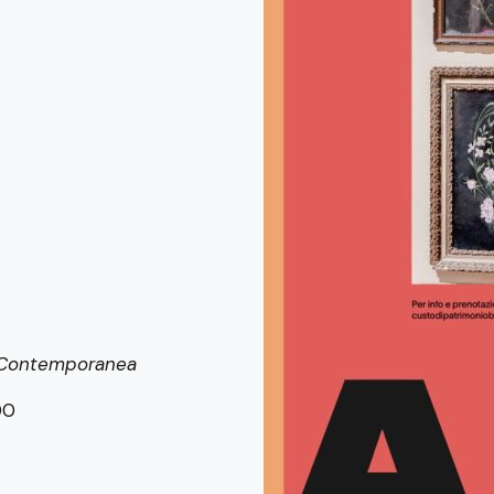
e Contemporanea
00