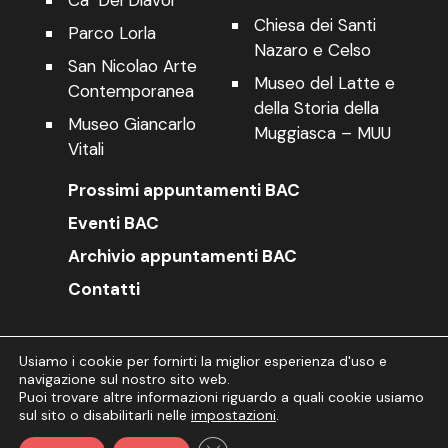
Chiesa dei Santi
Parco Lorla
Nazaro e Celso
San Nicolao Arte
Museo del Latte e
Contemporanea
della Storia della
Museo Giancarlo
Muggiasca – MUU
Vitali
Prossimi appuntamenti BAC
Eventi BAC
Archivio appuntamenti BAC
Contatti
Usiamo i cookie per fornirti la miglior esperienza d'uso e
navigazione sul nostro sito web.
© 2026 BAC - Bellano Arte Cultura |
Puoi trovare altre informazioni riguardo a quali cookie usiamo
Privacy Policy
|
Cookie Policy
sul sito o disabilitarli nelle
impostazioni
.