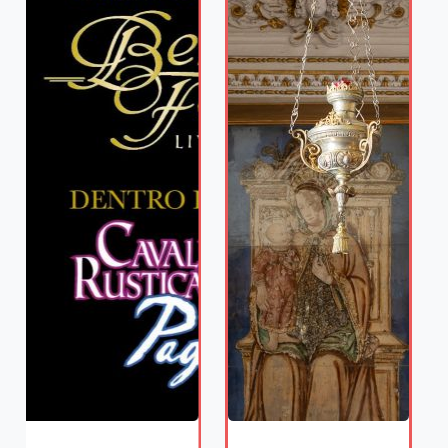
09/08/2026
Bellano Festival
– Cavalleria
Rusticana e
Pagliacci
Scopri di più