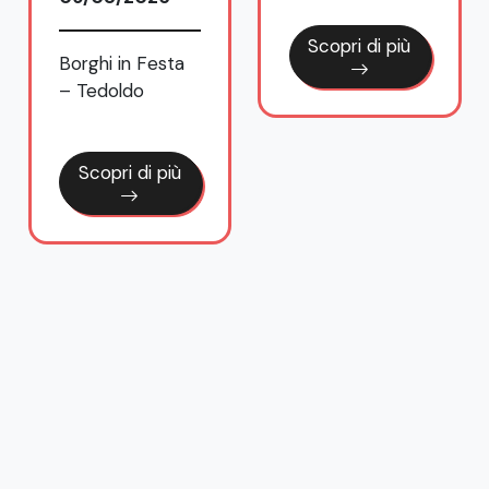
Borghi in Festa
“I luoghi sono
– Tedoldo
reali”: a Bellano
la passeggiata
letteraria con
Andrea Vitali per
Scopri di più
presentare il
nuovo romanzo
Il piede nella
fossa
Scopri di più