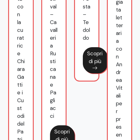
co
val
sta
re
n
–
–
ali”:
la
Ca
Te
a
cu
vall
dol
Bel
rat
eri
do
lan
ri
ric
a
o
iù
Scopri
e
Ru
la
di più
Chi
sti
pa
ara
ca
ss
Ga
na
eg
tti
e
gia
e i
Pa
ta
Cu
gli
let
st
ac
ter
odi
ci
ari
del
a
Scopri
Pa
co
di più
tri
n