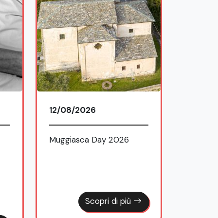
Bellano 
Fede –
2026
12/08/2026
Muggiasca Day 2026
Scopri di più