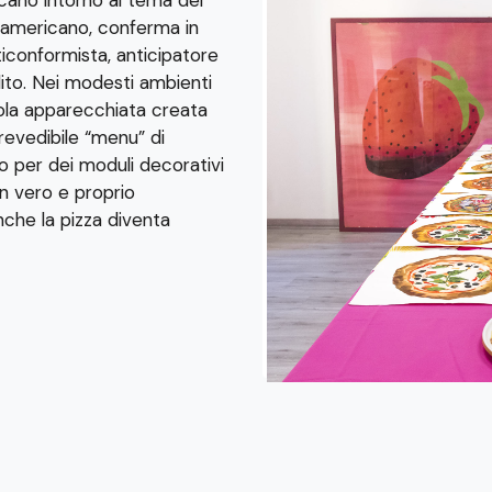
er americano, conferma in
ticonformista, anticipatore
edito. Nei modesti ambienti
vola apparecchiata creata
revedibile “menu” di
o per dei moduli decorativi
n vero e proprio
che la pizza diventa