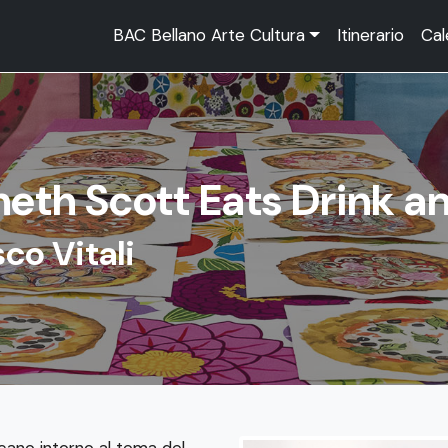
BAC Bellano Arte Cultura
Itinerario
Cal
eth Scott Eats Drink an
co Vitali
icano intorno al tema del