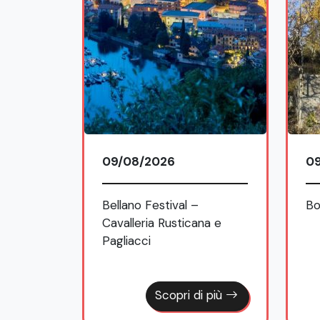
09/08/2026
0
la
Bellano Festival –
Bo
tti e i
Cavalleria Rusticana e
monio
Pagliacci
TA. Arte
 e
Scopri di più