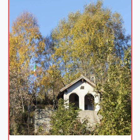
11/08/2026
“I luoghi sono reali”: a Bellano la passeggiata
letteraria con Andrea Vitali per presentare il
nuovo romanzo Il piede nella fossa
Scopri di più