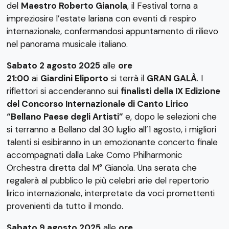
del
Maestro Roberto Gianola
, il Festival torna a
impreziosire l’estate lariana con eventi di respiro
internazionale, confermandosi appuntamento di rilievo
nel panorama musicale italiano.
Sabato 2 agosto 2025
alle
ore
21:00
ai
Giardini Eliporto
si terrà il
GRAN GALÀ
. I
riflettori si accenderanno sui
finalisti della IX Edizione
del Concorso Internazionale di Canto Lirico
“Bellano Paese degli Artisti”
e, dopo le selezioni che
si terranno a Bellano dal 30 luglio all’1 agosto, i migliori
talenti si esibiranno in un emozionante concerto finale
accompagnati dalla Lake Como Philharmonic
Orchestra diretta dal M° Gianola. Una serata che
regalerà al pubblico le più celebri arie del repertorio
lirico internazionale, interpretate da voci promettenti
provenienti da tutto il mondo.
Sabato 9 agosto 2025
alle
ore